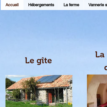
Accueil
Hébergements
La ferme
Vannerie 
La
Le gîte