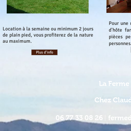
Pour une 
Location à la semaine ou minimum 2 jours
d'hôte fa
de plain pied, vous profiterez de la nature
pièces pe
au maximum.
personnes
Plus d'info
La Ferme 
Chez Claud
06 77 33 08 26
ferme